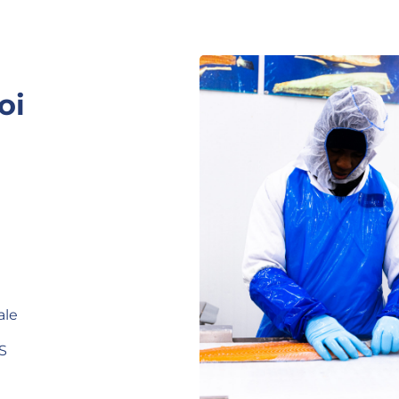
oi
ale
S